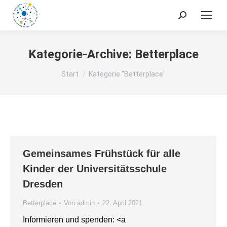
Search:
Kategorie-Archive:
Betterplace
Sie befinden sich hier:
Start
Kategorie "Betterplace"
Gemeinsames Frühstück für alle
Kinder der Universitätsschule
Dresden
Betterplace
Von
admin
22. April 2021
Informieren und spenden: <a